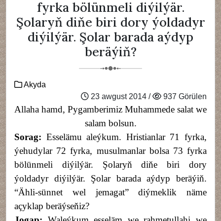
fyrka bölünmeli diýilýär.
Şolaryň diňe biri dory ýoldadyr
diýilýär. Şolar barada aýdyp
beräýiň?
Akyda
23 awgust 2014 /
937 Görülen
Allaha hamd, Pygamberimiz Muhammede salat we
salam bolsun.
Sorag:
Esselämu aleýkum. Hristianlar 71 fyrka,
ýehudylar 72 fyrka, musulmanlar bolsa 73 fyrka
bölünmeli diýilýär. Şolaryň diňe biri dory
ýoldadyr diýilýär. Şolar barada aýdyp beräýiň.
“Ähli-sünnet wel jemagat
”
diýmeklik näme
açyklap beräýseňiz?
Jogap:
Waleýkum esseläm we rahmetullahi we