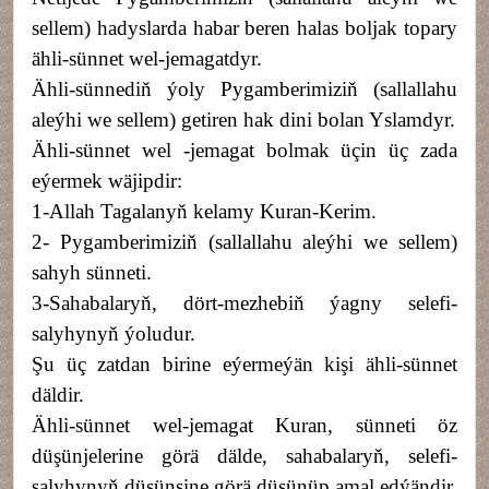
sellem) hadyslarda habar beren halas boljak topary
ähli-sünnet wel-jemagatdyr.
Ähli-sünnediň ýoly Pygamberimiziň (sallallahu
aleýhi we sellem) getiren hak dini bolan Yslamdyr.
Ähli-sünnet wel -jemagat bolmak üçin üç zada
eýermek wäjipdir:
1-Allah Tagalanyň kelamy Kuran-Kerim.
2- Pygamberimiziň (sallallahu aleýhi we sellem)
sahyh sünneti.
3-Sahabalaryň, dört-mezhebiň ýagny selefi-
salyhynyň ýoludur.
Şu üç zatdan birine eýermeýän kişi ähli-sünnet
däldir.
Ähli-sünnet wel-jemagat Kuran, sünneti öz
düşünjelerine görä dälde, sahabalaryň, selefi-
salyhynyň düşünşine görä düşünüp amal edýändir.