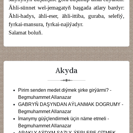
Ähli-sünnet wel-jemagatyň başgada atlary bardyr:
Ähli-hadys, ähli-eser, ähli-ittiba, guraba, selefiý,
fyrkai-mansura, fyrkai-najiýadyr.
Salamat boluň.
Akyda
Pirim senden medet diýmek şirke girýärmi? -
Begmuhammet Allanazar
GABRYŇ DAŞYNDAN AÝLANMAK DOGRUMY -
Begmuhammet Allanazar
İmanymy güýçlendirmek üçin näme etmeli -
Begmuhammet Allanazar
ARAKLY AÝDYM-SAZLY, ÝERLERE GİTMEK