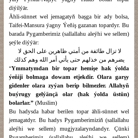
diýilýär.
Ähli-sünnet wel jemagatyň başga bir ady bolsa,
Taifei-Mansura ýagny Ýeňiş gazanan topardyr. Bu
barada Pygamberimiz (sallallahu aleýhi we sellem)
şeýle diýýär:
لا تزال طائفة من أمتي ظاهرين على الحق لا
يضرهم من خذلهم حتى يأتي أمر الله وهم كذلك
“
Ymmatymdan bir topar hemişe hak ýolda
ýeňiji bolmaga dowam etjekdir. Ol
ara
garşy
gidenler olara zyýan berip bilmezler. Allahyň
buýrugy gelýänçä olar (hak ýolda
üstün)
bolarlar.”
(Muslim)
Bu hadysda habar berilen topar ähli-sünnet wel
jemagatdyr. Bu hadys Pygamberimiziň (sallallahu
aleýhi we sellem) mugjyzalaryndandyr. Çünki
Pygamberimiz (sallallahu aleýhi we sellem)