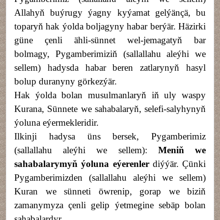
Allahyň buýrugy ýagny kyýamat gelýänçä, bu
toparyň hak ýolda boljagyny habar berýär. Häzirki
güne çenli ähli-sünnet wel-jemagatyň bar
bolmagy, Pygamberimiziň (sallallahu aleýhi we
sellem) hadysda habar beren zatlarynyň hasyl
bolup duranyny görkezýär.
Hak ýolda bolan musulmanlaryň iň uly waspy
Kurana, Sünnete we sahabalaryň, selefi-salyhynyň
ýoluna eýermekleridir.
Ilkinji
hadysa üns berse
k
, Pygamberimiz
(sallallahu aleýhi we sellem):
M
eniň we
sahabalarymyň ýoluna eýerenler
diýýär. Çünki
Pygamberimizden (sallallahu aleýhi we sellem)
Kuran we sünneti öwrenip, gorap we biziň
zamanymyza çenli gelip ýetmegine sebäp bolan
sahabalardyr.