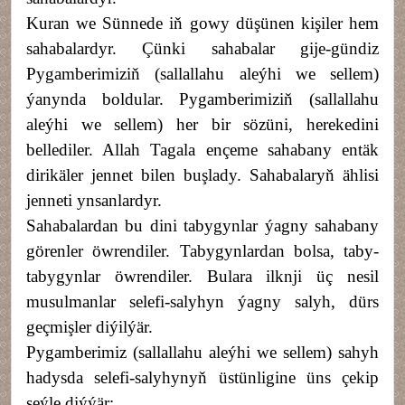
Kuran we Sünnede iň gowy düşünen kişiler hem
sahabalardyr. Çünki sahabalar gije-gündiz
Pygamberimiziň (sallallahu aleýhi we sellem)
ýanynda boldular. Pygamberimiziň (sallallahu
aleýhi we sellem) her bir sözüni, herekedini
bellediler. Allah Tagala ençeme sahabany entäk
dirikäler jennet bilen buşlady. Sahabalaryň ählisi
jenneti ynsanlardyr.
Sahabalardan bu dini tabygynlar ýagny sahabany
görenler öwrendiler. Tabygynlardan bolsa, taby-
tabygynlar öwrendiler. Bulara ilknji üç nesil
musulmanlar selefi-salyhyn ýagny salyh, dürs
geçmişler diýilýär.
Pygamberimiz (sallallahu aleýhi we sellem) sahyh
hadysda selefi-salyhynyň üstünligine üns çekip
şeýle diýýär: