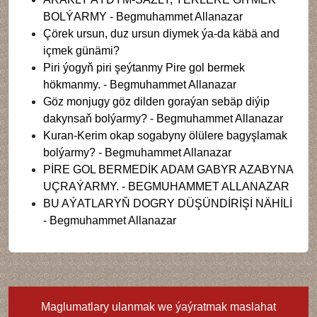
BOLÝARMY - Begmuhammet Allanazar
Çörek ursun, duz ursun diymek ýa-da käbä and
içmek günämi?
Piri ýogyň piri şeýtanmy Pire gol bermek
hökmanmy. - Begmuhammet Allanazar
Göz monjugy göz dilden goraýan sebäp diýip
dakynsaň bolýarmy? - Begmuhammet Allanazar
Kuran-Kerim okap sogabyny ölülere bagyşlamak
bolýarmy? - Begmuhammet Allanazar
PİRE GOL BERMEDİK ADAM GABYR AZABYNA
UÇRAÝARMY. - BEGMUHAMMET ALLANAZAR
BU AÝATLARYŇ DOGRY DÜŞÜNDİRİŞİ NÄHİLİ
- Begmuhammet Allanazar
Maglumatlary ulanmak we ýaýratmak maslahat