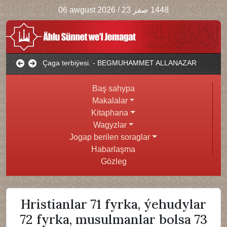
06 awgust 2026
/
1448 صفر 23
Çaga terbiýesi. - BEGMUHAMMET ALLANAZAR
Baş sahypa
Makalalar
Kitaphana
Wagyzlar
Jogap berilen soraglar
Habarlaşma
Gözleg
Hristianlar 71 fyrka, ýehudylar
72 fyrka, musulmanlar bolsa 73