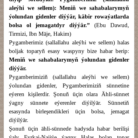
aleýhi we sellem): Meniň we sahabalarymyň
ýolundan gidenler diýýär, käbir rowaýatlarda
bolsa ol jemagatdyr diýýär.
”
(Ebu Dawud,
Tirmizi, Ibn Mäje, Hakim)
Pygamberimiz (sallallahu aleýhi we sellem) halas
boljak toparyň esasy waspyny bize habar berip:
Meniň we sahabalarymyň ýolundan gidenler
diýýär.
Pygamberimiziň (sallallahu aleýhi we sellem)
ýolundan gidenler, Pygamberimiziň sünnetine
eýeren kişilerdir. Şonuň üçin olara Ähli-sünnet
ýagny sünnete eýerenler diýilýär. Sünnetiň
esasynda birleşendikleri üçin bolsa, jemagat
diýilýär.
Şonuň üçin ähli-sünnede hadysda habar berilişi
ýaly Fyrkai-Najiýe ýagny Halas bolan topar