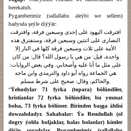
berekatuh.
Pygamberimiz (sallallahu aleýhi we sellem)
hadysda şeýle diýýär:
افترقت اليهود على إحدى وسبعين فرقة، وافترقت
النصارى على اثنتين وسبعين فرقة، وستفترق هذه
الأمة على ثلاث وسبعين فرقة كلها في النار إلا
من كان
:
من هي يا رسول الله؟ قال
:
واحدة، قيل
:
وفي بعض الروايات
.
على مثل ما أنا عليه وأصحابي
هي الجماعة رواه أبو داود والترمذي وابن ماجه
صحيح على شرط مسلم
:
والحاكم، وقال
.
“
Ýehudylar 71 fyrka (topara) bölündiler,
hristianlar 72 fyrka bölündiler, bu ymmat
bolsa, 73 fyrka bölüner. Birinden başga ählisi
dowzahdadyr. Sahabalar: Ýa Resulullah (ol
dogry ýolda boljaklar, halas bolanlar) kimler
diýip soradylar. Pygamberimiz (sallallahu