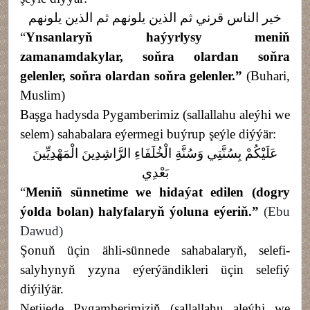
خير الناس قرني ثم الذين يلونهم ثم الذين يلونهم
“
Ynsanlaryň haýyrlysy meniň
zamanamdakylar, soňra olardan soňra
gelenler, soňra olardan soňra gelenler.
”
(Buhari,
Muslim)
Ba
şga hadysda Pygamberimiz (sallallahu aleýhi we
selem) sahabalara eýermegi buýrup şeýle diýýär:
عَلَيْكُمْ بِسُنَّتِي وَسُنَّةِ الْخُلَفَاءِ الرَّاشِدِينَ الْمَهْدِيِّينَ
بَعْدِي
“
Meniň sünnetime we hidaýat edilen (dogry
ýolda bolan) halyfalaryň ýoluna eýeriň.
”
(Ebu
Dawud)
Şonuň üçin ähli-sünnede sahabalaryň, selefi-
salyhynyň yzyna eýerýändikleri üçin selefiý
diýilýär.
Netijede Pygamberimiziň (sallallahu aleýhi we