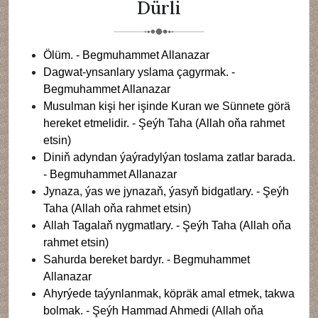
Dürli
Ölüm. - Begmuhammet Allanazar
Dagwat-ynsanlary yslama çagyrmak. -
Begmuhammet Allanazar
Musulman kişi her işinde Kuran we Sünnete görä
hereket etmelidir. - Şeýh Taha (Allah oňa rahmet
etsin)
Diniň adyndan ýaýradylýan toslama zatlar barada.
- Begmuhammet Allanazar
Jynaza, ýas we jynazaň, ýasyň bidgatlary. - Şeýh
Taha (Allah oňa rahmet etsin)
Allah Tagalaň nygmatlary. - Şeýh Taha (Allah oňa
rahmet etsin)
Sahurda bereket bardyr. - Begmuhammet
Allanazar
Ahyrýede taýynlanmak, köpräk amal etmek, takwa
bolmak. - Şeýh Hammad Ahmedi (Allah oňa