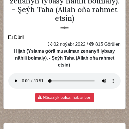
zenanyñ lybasy nähili bolmaly).
- Şeýh Taha (Allah oňa rahmet
etsin)
Dürli
02 noýabr 2022 /
815 Görülen
Hijab (Yslama görä musulman zenanyñ lybasy
nähili bolmaly). - Şeýh Taha (Allah oňa rahmet
etsin)
Näsazlyk bolsa, habar ber!