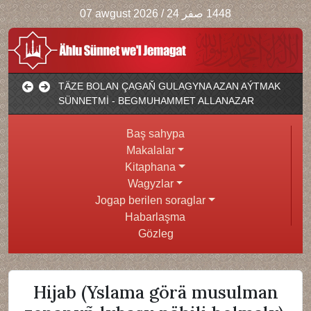
07 awgust 2026
/
1448 صفر 24
TÄZE BOLAN ÇAGAŇ GULAGYNA AZAN AÝTMAK
SÜNNETMİ - BEGMUHAMMET ALLANAZAR
Baş sahypa
Makalalar
Kitaphana
Wagyzlar
Jogap berilen soraglar
Habarlaşma
Gözleg
Hijab (Yslama görä musulman