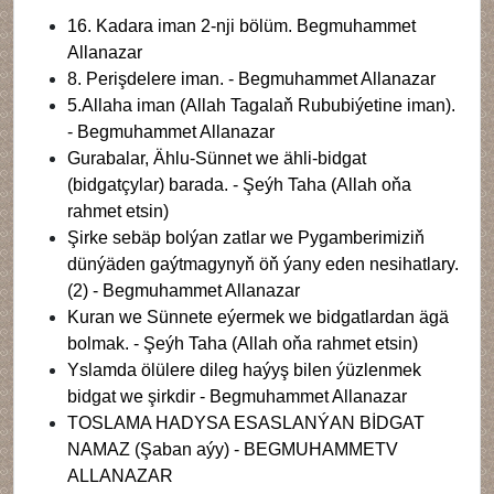
16. Kadara iman 2-nji bölüm. Begmuhammet
Allanazar
8. Perişdelere iman. - Begmuhammet Allanazar
5.Allaha iman (Allah Tagalaň Rububiýetine iman).
- Begmuhammet Allanazar
Gurabalar, Ählu-Sünnet we ähli-bidgat
(bidgatçylar) barada. - Şeýh Taha (Allah oňa
rahmet etsin)
Şirke sebäp bolýan zatlar we Pygamberimiziň
dünýäden gaýtmagynyň öň ýany eden nesihatlary.
(2) - Begmuhammet Allanazar
Kuran we Sünnete eýermek we bidgatlardan ägä
bolmak. - Şeýh Taha (Allah oňa rahmet etsin)
Yslamda ölülere dileg haýyş bilen ýüzlenmek
bidgat we şirkdir - Begmuhammet Allanazar
TOSLAMA HADYSA ESASLANÝAN BİDGAT
NAMAZ (Şaban aýy) - BEGMUHAMMETV
ALLANAZAR