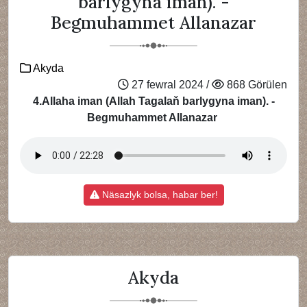
barlygyna iman). -
Begmuhammet Allanazar
Akyda
27 fewral 2024 /
868 Görülen
4.Allaha iman (Allah Tagalaň barlygyna iman). -
Begmuhammet Allanazar
Näsazlyk bolsa, habar ber!
Akyda