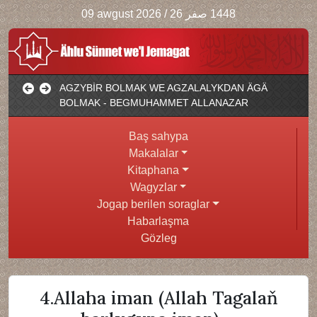
09 awgust 2026
/
1448 صفر 26
AGZYBİR BOLMAK WE AGZALALYKDAN ÄGÄ
BOLMAK - BEGMUHAMMET ALLANAZAR
Baş sahypa
Makalalar
Kitaphana
Wagyzlar
Jogap berilen soraglar
Habarlaşma
Gözleg
4.Allaha iman (Allah Tagalaň