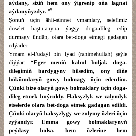
aýdany, siziň hem ony ýigrenip oňa lagnat
5
aýdanyňyzdyr.
”
Şonuň üçin ähli-sünnet ymamlary, selefimiz
döwlet baştutanyna ýagşy doga-dileg edip
durmagy ündäp, olara bet-doga etmegi gadagan
edýärler.
Ymam el-Fudaýl bin Iýad (rahimehullah) şeýle
diýýär:
“Eger meniň kabul boljak doga-
dilegimiň bardygyny bilsedim, ony diňe
hökümdaryň gowy bolmagy üçin ederdim.
Çünki bize olaryň gowy bolmaklary üçin doga-
dileg etmek buýruldy. Haksyzlyk we zalymlyk
etselerde olara bet-doga etmek gadagan edildi.
Çünki olaryň haksyzlygy we zulymy özleri üçin
zyýandyr. Emma gowy bolmaklarynyň
peýdasy bolsa, hem özlerine hem