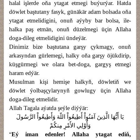
halal işlerde oňa ytagat etmegi buýurýar. Hatda
döwlet baştutany fasyk, günäkär adam bolsada oňa
ytagat etmelidigini, onuň aýyby bar bolsa, ile-
halka paş etmän, onuň düzelmegi üçin Allaha
doga-dileg etmelidigini ündeýär.
Dinimiz bize baştutana garşy çykmagy, onuň
arkasyndan gürlemegi, halky oňa garşy öjükdirip,
küşgürmegi we olara bet-doga, gargyş etmegi
haram edýär.
Musulman kişi hemişe halkyň, döwletiň we
döwlet ýolbaşçylarynyň gowlugy üçin Allaha
doga-dileg etmelidir.
Allah Tagala aýatda şeýle diýýär:
يَا أَيُّهَا الَّذِينَ آمَنُواْ أَطِيعُواْ اللّهَ وَأَطِيعُواْ الرَّسُولَ
وَأُوْلِي الأَمْرِ مِنكُمْ
“
Eý iman edenler! Allaha ytagat ediň,