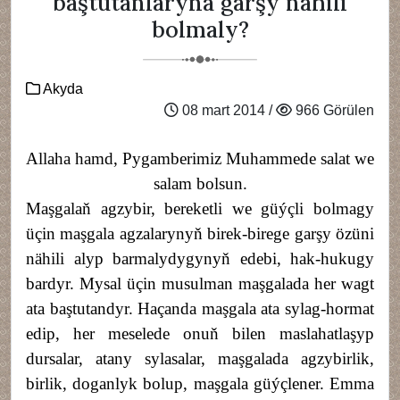
baştutanlaryna garşy nähili
bolmaly?
Akyda
08 mart 2014 /
966 Görülen
Allaha hamd, Pygamberimiz Muhammede salat we
salam bolsun.
Maşgalaň agzybir, bereketli we güýçli bolmagy
üçin maşgala agzalarynyň birek-birege garşy özüni
nähili alyp barmalydygynyň edebi, hak-hukugy
bardyr. Mysal üçin musulman maşgalada her wagt
ata baştutandyr. Haçanda maşgala ata sylag-hormat
edip, her meselede onuň bilen maslahatlaşyp
dursalar, atany sylasalar, maşgalada agzybirlik,
birlik, doganlyk bolup, maşgala güýçlener. Emma