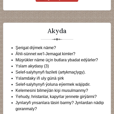
Akyda
Şerigat diýmek näme?
Ähli-sünnet we'l-Jemagat kimler?
Müşrükler näme üçin butlara ybadat edýärler?
Yslam akydasy (3)
Selef-salyhynyñ fazileti (artykmaçlygy).
Yslamdaky iñ uly günä şirk
Selef-salyhynyñ ýoluna eýermek wäjipdir.
Kelemesini bilmeýän kişi musulmanmy?
Ýehudy, hristanlar, kapyrlar jennete girýärmi?
Jynlaryñ ynsanlara täsiri barmy? Jynlardan nädip
goranmaly?