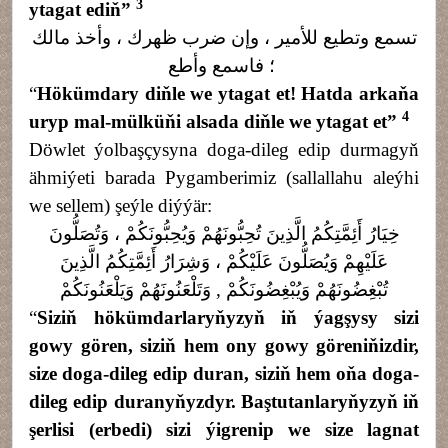
3
ytagat ediň
”
تسمع وتطيع للأمير ، وإن ضرب ظهرك ، وأخذ مالك
؛ فاسمع وأطع
“
Hökümdary diňle we ytagat et! Hatda arkaňa
4
uryp mal-mülküňi alsada diňle we ytagat et
”
Döwlet ýolbaşçysyna doga-dileg edip durmagyň
ähmiýeti barada Pygamberimiz (sallallahu aleýhi
we sellem) şeýle diýýär:
خِيَارُ أَئِمَّتِكُمُ الَّذِينَ تُحِبُّونَهُمْ وَيُحِبُّونَكُمْ ، وَتُصَلُّونَ
عَلَيْهِمْ وَيُصَلُّونَ عَلَيْكُمْ ، وَشِرَارُ أَئِمَّتِكُمُ الَّذِينَ
تُبْغِضُونَهُمْ وَيُبْغِضُونَكُمْ , وَتَلْعَنُونَهُمْ وَيَلْعَنُونَكُمْ
“
Siziň hökümdarlaryňyzyň iň ýagşysy sizi
gowy gören, siziň hem ony gowy göreniňizdir,
size doga-dileg edip duran, siziň hem oňa doga-
dileg edip duranyňyzdyr. Baştutanlaryňyzyň iň
şerlisi (erbedi) sizi ýigrenip we size lagnat