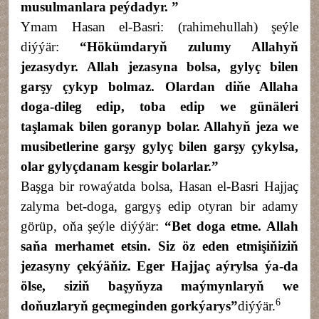
musulmanlara peýdadyr.
”
Ymam Hasan el-Basri: (rahimehullah) şeýle
diýýär:
“Hökümdaryň zulumy Allahyň
jezasydyr. Allah jezasyna bolsa, gylyç bilen
garşy çykyp bolmaz. Olardan diňe Allaha
doga-dileg edip, toba edip we günäleri
taşlamak bilen goranyp bolar. Allahyň jeza we
musibetlerine garşy gylyç bilen garşy çykylsa,
olar gylyçdanam kesgir bolarlar.
”
Başga bir rowaýatda bolsa, Hasan el-Basri Hajjaç
zalyma bet-doga, gargyş edip otyran bir adamy
görüp, oňa şeýle diýýär:
“Bet doga etme. Allah
saňa merhamet etsin. Siz öz eden etmişiňiziň
jezasyny çekýäňiz. Eger Hajjaç aýrylsa ýa-da
ölse, siziň başyňyza maýmynlaryň we
6
doňuzlaryň geçmeginden gorkýarys
”
diýýär.