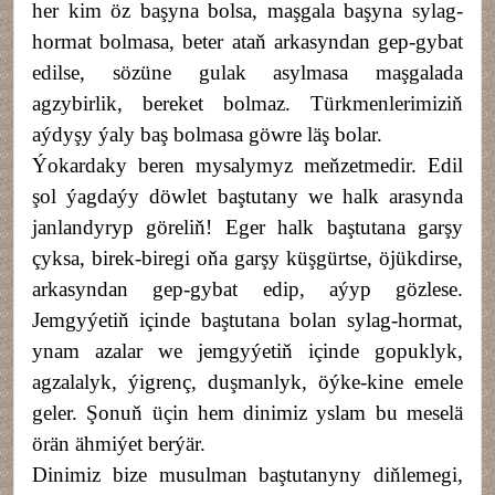
her kim öz başyna bolsa, maşgala başyna sylag-
hormat bolmasa, beter ataň arkasyndan gep-gybat
edilse, sözüne gulak asylmasa maşgalada
agzybirlik, bereket bolmaz. Türkmenlerimiziň
aýdyşy ýaly baş bolmasa göwre läş bolar.
Ýokardaky beren mysalymyz meňzetmedir. Edil
şol ýagdaýy döwlet baştutany we halk arasynda
janlandyryp göreliň! Eger halk baştutana garşy
çyksa, birek-biregi oňa garşy küşgürtse, öjükdirse,
arkasyndan gep-gybat edip, aýyp gözlese.
Jemgyýetiň içinde baştutana bolan sylag-hormat,
ynam azalar we jemgyýetiň içinde gopuklyk,
agzalalyk, ýigrenç, duşmanlyk, öýke-kine emele
geler. Şonuň üçin hem dinimiz yslam bu meselä
örän ähmiýet berýär.
Dinimiz bize musulman baştutanyny diňlemegi,