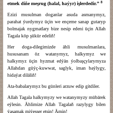
8
etmek diňe meşrug (halal, haýyr) işlerdedir.
”
Ezizi musulman doganlar asuda asmanymyz,
parahat ýurdymyz üçin we ençeme sanap gutaryp
bolmajak nygmatlary bize nesip edeni üçin Allah
Tagala köp şükür edeliň!
Her doga-dilegimizde ähli musulmanlara,
hususanam öz watanymyz, halkymyz we
halkymyz üçin hyzmat edýän ýolbaşçylarymyza
Allahdan güýç-kuwwat, saglyk, iman baýlygy,
hidaýat diläliň!
Ata-babalarymyz bu günleri arzuw edip gitdiler.
Allah Tagala halkymyzy we watanymyzy mübärek
eýlesin. Ählimize Allah Tagalaň razylygy bilen
ýaşamak miýesser etsin! Ämin!