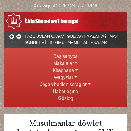
07 awgust 2026
/
1448 صفر 24
TÄZE BOLAN ÇAGAŇ GULAGYNA AZAN AÝTMAK
SÜNNETMİ - BEGMUHAMMET ALLANAZAR
Baş sahypa
Makalalar
Kitaphana
Wagyzlar
Jogap berilen soraglar
Habarlaşma
Gözleg
Musulmanlar döwlet