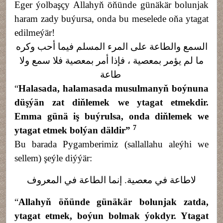
Eger
ýolbaşçy Allahyň öňünde günäkär bolunjak
haram zady buýursa, onda bu meselede oňa ytagat
edilmeýär!
السمع والطاعة على المرء المسلم فيما أحب وكره
ما لم يؤمر بمعصية ، فإذا أمر بمعصية فلا سمع ولا
طاعة
“
Halasada, halamasada musulmanyň boýnuna
düşýän zat diňlemek we ytagat etmekdir.
Emma günä iş buýrulsa, onda diňlemek we
7
ytagat etmek bolýan däldir
”
Bu barada Pygamberimiz (sallallahu aleýhi we
sellem) şeýle diýýär:
إنما الطاعة في المعروف
.
لاطاعة في معصية
“
Allahyň öňünde günäkär bolunjak zatda,
ytagat etmek, boýun bolmak ýokdyr. Ytagat