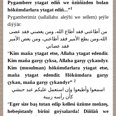
Pygambere ytagat ediň we özüňizden bolan
1
hökümdarlara ytagat ediň...”
Pygamberimiz (sallallahu aleýhi we sellem) şeýle
diýýär:
من أطاعني فقد أطاع الله، ومن يعصني فقد عصى
الله،
ومن يطع الأمير فقد أطاعني، ومن يعص الأمير
فقد عصاني
“
Kim maňa ytagat etse, Allaha ytagat edendir.
Kim maňa garşy çyksa, Allaha garşy çykandyr.
Kim (musulman) hökümdarlara ytagat etse,
maňa ytagat edendir. Hökümdara garşy
2
çykan, maňa garşy çykandyr
”
اسمعوا وأطيعوا وإن استعمل عليكم عبد حبشي
كأن رأسه زبيبة
“
Eger size baş tutan edip kellesi üzüme meňzeş,
hebeşistanly birini goýsalarda! Diňläň we