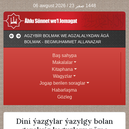
06 awgust 2026
/
1448 صفر 23
AGZYBİR BOLMAK WE AGZALALYKDAN ÄGÄ
BOLMAK - BEGMUHAMMET ALLANAZAR
Baş sahypa
Makalalar
Kitaphana
Wagyzlar
Jogap berilen soraglar
Habarlaşma
Gözleg
Dini ýazgylar ýazylgy bolan