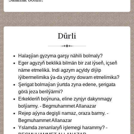
Dürli
Halaşýan gyzyma garşy nähili bolmaly?
Eger agyzyň beklikä bilmän bir zat iýseň, içseň
näme etmelikä. Indi agzym açyldy diýip
iýibermelimika ýa-da yzyny dowam etmelimika?
Şerigat bolmaýan ýurtda zyna edene, şerigata
görä jeza berilýärmi?
Erkekleriñ boýnuna, eline zynjyr dakynmagy
bolýarmy. - Begmuhammet Allanazar
Rejep aýyna degişli namaz, oraza barmy. -
Begmuhammet Allanazar
Yslamda zenanlaryň işlemegi harammy? -