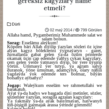
gereksiz kagyzlary näme
etmeli?
Dürli
02 maý 2014 /
799 Görülen
Allaha hamd, Pygamberimiz Muhammede salat we
salam bolsun.
Sorag:
Esselämu
aleýkum!
K
öpden bäri Alla
h
diýilip ýazylan sözleri öz içine
alýan kagyz böleklerini ýygnaýaryn - gazet,
ž
urnallarda gabat gelen ýa-da özüm printerde
okamak üçin çap edemde ýalñy
ş
çykan kagyzlary,
çem gelen ýerde ýatmasyn diýip, bir ýere
üýşirip
ýörün. Ummasyz ýer tutyp, ýa agram salyp
duranok, ýöne umuman, adamçylyk, olary nähili
ýagdaýda ýok edemde ters bolmaz, bilýän
bolsañyz aýtsañyz?
Jogap:
Waleýkum esseläm we rahmetullahi we
barakatuh.
Aýat ýa-da hadys we başgada dini metinler, sözler,
sözlemler ýazylan, soragda agzalan kagyzlary:
Ýa ýakmaly ýa-da aýak basylmaýan, haýwanyň
itiň-pişigiň gazmajak arassa ýerinde gömmeli!
Salamat boluň!