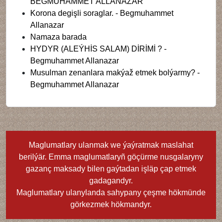
BEGMUHAMMET ALLANAZAR
Korona degişli soraglar. - Begmuhammet
Allanazar
Namaza barada
HYDYR (ALEÝHİS SALAM) DİRİMİ ? -
Begmuhammet Allanazar
Musulman zenanlara makýaž etmek bolýarmy? -
Begmuhammet Allanazar
Maglumatlary ulanmak we ýaýratmak maslahat
berilýär. Emma maglumatlaryñ göçürme nusgalaryny
gazanç maksady bilen gaýtadan işläp çap etmek
gadagandyr.
Maglumatlary ulanylanda sahypany çeşme hökmünde
görkezmek hökmandyr.