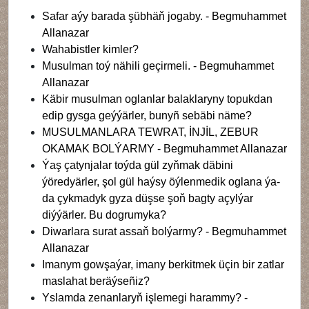
Safar aýy barada şübhäň jogaby. - Begmuhammet
Allanazar
Wahabistler kimler?
Musulman toý nähili geçirmeli. - Begmuhammet
Allanazar
Käbir musulman oglanlar balaklaryny topukdan
edip gysga geýýärler, bunyñ sebäbi näme?
MUSULMANLARA TEWRAT, İNJİL, ZEBUR
OKAMAK BOLÝARMY - Begmuhammet Allanazar
Ýaş çatynjalar toýda gül zyňmak däbini
ýöredyärler, şol gül haýsy öýlenmedik oglana ýa-
da çykmadyk gyza düşse şoň bagty açylýar
diýýärler. Bu dogrumyka?
Diwarlara surat assaň bolýarmy? - Begmuhammet
Allanazar
Imanym gowşaýar, imany berkitmek üçin bir zatlar
maslahat beräýseñiz?
Yslamda zenanlaryň işlemegi harammy? -