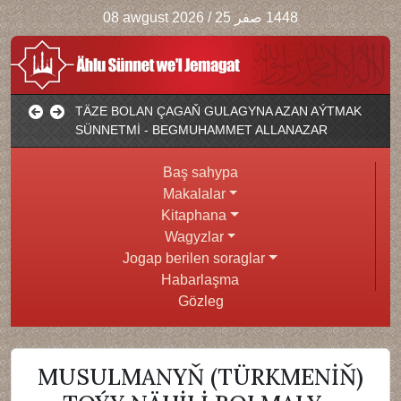
08 awgust 2026
/
1448 صفر 25
TÄZE BOLAN ÇAGAŇ GULAGYNA AZAN AÝTMAK
SÜNNETMİ - BEGMUHAMMET ALLANAZAR
Baş sahypa
Makalalar
Kitaphana
Wagyzlar
Jogap berilen soraglar
Habarlaşma
Gözleg
MUSULMANYŇ (TÜRKMENİŇ)