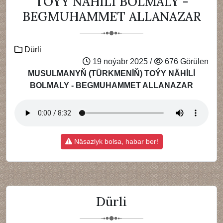
TOÝY NÄHİLİ BOLMALY -
BEGMUHAMMET ALLANAZAR
Dürli
19 noýabr 2025 /
676 Görülen
MUSULMANYŇ (TÜRKMENİŇ) TOÝY NÄHİLİ
BOLMALY - BEGMUHAMMET ALLANAZAR
Näsazlyk bolsa, habar ber!
Dürli