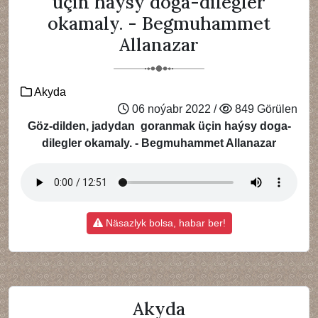
üçin haýsy doga-dilegler
okamaly. - Begmuhammet
Allanazar
Akyda
06 noýabr 2022 /
849 Görülen
Göz-dilden, jadydan goranmak üçin haýsy doga-
dilegler okamaly. - Begmuhammet Allanazar
Näsazlyk bolsa, habar ber!
Akyda