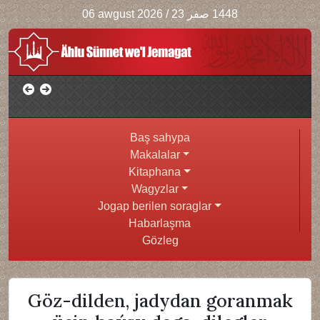
06 awgust 2026
/
1448 صفر 23
TÄZE BOLAN ÇAGAŇ GULAGYNA AZAN AÝTMAK
SÜNNETMİ - BEGMUHAMMET ALLANAZAR
Baş sahypa
Makalalar
Kitaphana
Wagyzlar
Jogap berilen soraglar
Habarlaşma
Gözleg
Göz-dilden, jadydan goranmak