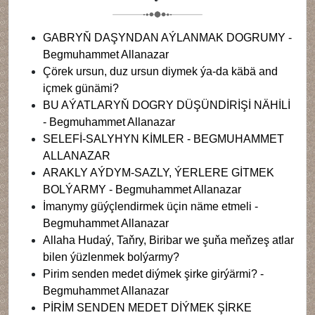
GABRYŇ DAŞYNDAN AÝLANMAK DOGRUMY -
Begmuhammet Allanazar
Çörek ursun, duz ursun diymek ýa-da käbä and
içmek günämi?
BU AÝATLARYŇ DOGRY DÜŞÜNDİRİŞİ NÄHİLİ
- Begmuhammet Allanazar
SELEFİ-SALYHYN KİMLER - BEGMUHAMMET
ALLANAZAR
ARAKLY AÝDYM-SAZLY, ÝERLERE GİTMEK
BOLÝARMY - Begmuhammet Allanazar
İmanymy güýçlendirmek üçin näme etmeli -
Begmuhammet Allanazar
Allaha Hudaý, Taňry, Biribar we şuňa meňzeş atlar
bilen ýüzlenmek bolýarmy?
Pirim senden medet diýmek şirke girýärmi? -
Begmuhammet Allanazar
PİRİM SENDEN MEDET DİÝMEK ŞİRKE